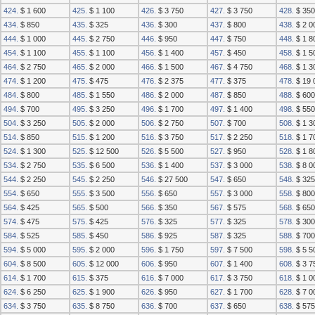
424.
$ 1 600
425.
$ 1 100
426.
$ 3 750
427.
$ 3 750
428.
$ 350
434.
$ 850
435.
$ 325
436.
$ 300
437.
$ 800
438.
$ 2 0
444.
$ 1 000
445.
$ 2 750
446.
$ 950
447.
$ 750
448.
$ 1 8
454.
$ 1 100
455.
$ 1 100
456.
$ 1 400
457.
$ 450
458.
$ 1 5
464.
$ 2 750
465.
$ 2 000
466.
$ 1 500
467.
$ 4 750
468.
$ 1 3
474.
$ 1 200
475.
$ 475
476.
$ 2 375
477.
$ 375
478.
$ 19 
484.
$ 800
485.
$ 1 550
486.
$ 2 000
487.
$ 850
488.
$ 600
494.
$ 700
495.
$ 3 250
496.
$ 1 700
497.
$ 1 400
498.
$ 550
504.
$ 3 250
505.
$ 2 000
506.
$ 2 750
507.
$ 700
508.
$ 1 3
514.
$ 850
515.
$ 1 200
516.
$ 3 750
517.
$ 2 250
518.
$ 1 7
524.
$ 1 300
525.
$ 12 500
526.
$ 5 500
527.
$ 950
528.
$ 1 8
534.
$ 2 750
535.
$ 6 500
536.
$ 1 400
537.
$ 3 000
538.
$ 8 0
544.
$ 2 250
545.
$ 2 250
546.
$ 27 500
547.
$ 650
548.
$ 325
554.
$ 650
555.
$ 3 500
556.
$ 650
557.
$ 3 000
558.
$ 800
564.
$ 425
565.
$ 500
566.
$ 350
567.
$ 575
568.
$ 650
574.
$ 475
575.
$ 425
576.
$ 325
577.
$ 325
578.
$ 300
584.
$ 525
585.
$ 450
586.
$ 925
587.
$ 325
588.
$ 700
594.
$ 5 000
595.
$ 2 000
596.
$ 1 750
597.
$ 7 500
598.
$ 5 5
604.
$ 8 500
605.
$ 12 000
606.
$ 950
607.
$ 1 400
608.
$ 3 7
614.
$ 1 700
615.
$ 375
616.
$ 7 000
617.
$ 3 750
618.
$ 1 0
624.
$ 6 250
625.
$ 1 900
626.
$ 950
627.
$ 1 700
628.
$ 7 0
634.
$ 3 750
635.
$ 8 750
636.
$ 700
637.
$ 650
638.
$ 575