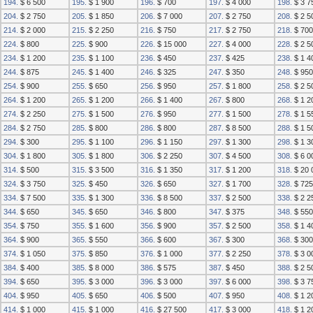
194.
$ 6 500
195.
$ 1 900
196.
$ 700
197.
$ 4 000
198.
$ 3 7
204.
$ 2 750
205.
$ 1 850
206.
$ 7 000
207.
$ 2 750
208.
$ 2 5
214.
$ 2 000
215.
$ 2 250
216.
$ 750
217.
$ 2 750
218.
$ 700
224.
$ 800
225.
$ 900
226.
$ 15 000
227.
$ 4 000
228.
$ 2 5
234.
$ 1 200
235.
$ 1 100
236.
$ 450
237.
$ 425
238.
$ 1 4
244.
$ 875
245.
$ 1 400
246.
$ 325
247.
$ 350
248.
$ 950
254.
$ 900
255.
$ 650
256.
$ 950
257.
$ 1 800
258.
$ 2 5
264.
$ 1 200
265.
$ 1 200
266.
$ 1 400
267.
$ 800
268.
$ 1 2
274.
$ 2 250
275.
$ 1 500
276.
$ 950
277.
$ 1 500
278.
$ 1 5
284.
$ 2 750
285.
$ 800
286.
$ 800
287.
$ 8 500
288.
$ 1 5
294.
$ 300
295.
$ 1 100
296.
$ 1 150
297.
$ 1 300
298.
$ 1 3
304.
$ 1 800
305.
$ 1 800
306.
$ 2 250
307.
$ 4 500
308.
$ 6 0
314.
$ 500
315.
$ 3 500
316.
$ 1 350
317.
$ 1 200
318.
$ 20 
324.
$ 3 750
325.
$ 450
326.
$ 650
327.
$ 1 700
328.
$ 725
334.
$ 7 500
335.
$ 1 300
336.
$ 8 500
337.
$ 2 500
338.
$ 2 2
344.
$ 650
345.
$ 650
346.
$ 800
347.
$ 375
348.
$ 550
354.
$ 750
355.
$ 1 600
356.
$ 900
357.
$ 2 500
358.
$ 1 4
364.
$ 900
365.
$ 550
366.
$ 600
367.
$ 300
368.
$ 300
374.
$ 1 050
375.
$ 850
376.
$ 1 000
377.
$ 2 250
378.
$ 3 0
384.
$ 400
385.
$ 8 000
386.
$ 575
387.
$ 450
388.
$ 2 5
394.
$ 650
395.
$ 3 000
396.
$ 3 000
397.
$ 6 000
398.
$ 3 7
404.
$ 950
405.
$ 650
406.
$ 500
407.
$ 950
408.
$ 1 2
414.
$ 1 000
415.
$ 1 000
416.
$ 27 500
417.
$ 3 000
418.
$ 1 2