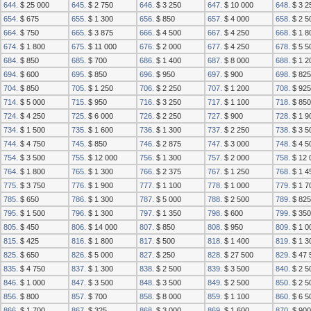
644.
$ 25 000
645.
$ 2 750
646.
$ 3 250
647.
$ 10 000
648.
$ 3 2
654.
$ 675
655.
$ 1 300
656.
$ 850
657.
$ 4 000
658.
$ 2 5
664.
$ 750
665.
$ 3 875
666.
$ 4 500
667.
$ 4 250
668.
$ 1 8
674.
$ 1 800
675.
$ 11 000
676.
$ 2 000
677.
$ 4 250
678.
$ 5 5
684.
$ 850
685.
$ 700
686.
$ 1 400
687.
$ 8 000
688.
$ 1 2
694.
$ 600
695.
$ 850
696.
$ 950
697.
$ 900
698.
$ 825
704.
$ 850
705.
$ 1 250
706.
$ 2 250
707.
$ 1 200
708.
$ 925
714.
$ 5 000
715.
$ 950
716.
$ 3 250
717.
$ 1 100
718.
$ 850
724.
$ 4 250
725.
$ 6 000
726.
$ 2 250
727.
$ 900
728.
$ 1 9
734.
$ 1 500
735.
$ 1 600
736.
$ 1 300
737.
$ 2 250
738.
$ 3 5
744.
$ 4 750
745.
$ 850
746.
$ 2 875
747.
$ 3 000
748.
$ 4 5
754.
$ 3 500
755.
$ 12 000
756.
$ 1 300
757.
$ 2 000
758.
$ 12 
764.
$ 1 800
765.
$ 1 300
766.
$ 2 375
767.
$ 1 250
768.
$ 1 4
775.
$ 3 750
776.
$ 1 900
777.
$ 1 100
778.
$ 1 000
779.
$ 1 7
785.
$ 650
786.
$ 1 300
787.
$ 5 000
788.
$ 2 500
789.
$ 825
795.
$ 1 500
796.
$ 1 300
797.
$ 1 350
798.
$ 600
799.
$ 350
805.
$ 450
806.
$ 14 000
807.
$ 850
808.
$ 950
809.
$ 1 0
815.
$ 425
816.
$ 1 800
817.
$ 500
818.
$ 1 400
819.
$ 1 3
825.
$ 650
826.
$ 5 000
827.
$ 250
828.
$ 27 500
829.
$ 47 
835.
$ 4 750
837.
$ 1 300
838.
$ 2 500
839.
$ 3 500
840.
$ 2 5
846.
$ 1 000
847.
$ 3 500
848.
$ 3 500
849.
$ 2 500
850.
$ 2 5
856.
$ 800
857.
$ 700
858.
$ 8 000
859.
$ 1 100
860.
$ 6 5
866.
$ 1 700
867.
$ 325
868.
$ 3 000
869.
$ 1 600
870.
$ 900