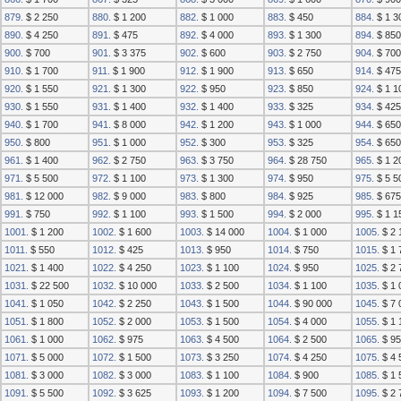
879.
$ 2 250
880.
$ 1 200
882.
$ 1 000
883.
$ 450
884.
$ 1 3
890.
$ 4 250
891.
$ 475
892.
$ 4 000
893.
$ 1 300
894.
$ 850
900.
$ 700
901.
$ 3 375
902.
$ 600
903.
$ 2 750
904.
$ 700
910.
$ 1 700
911.
$ 1 900
912.
$ 1 900
913.
$ 650
914.
$ 475
920.
$ 1 550
921.
$ 1 300
922.
$ 950
923.
$ 850
924.
$ 1 1
930.
$ 1 550
931.
$ 1 400
932.
$ 1 400
933.
$ 325
934.
$ 425
940.
$ 1 700
941.
$ 8 000
942.
$ 1 200
943.
$ 1 000
944.
$ 650
950.
$ 800
951.
$ 1 000
952.
$ 300
953.
$ 325
954.
$ 650
961.
$ 1 400
962.
$ 2 750
963.
$ 3 750
964.
$ 28 750
965.
$ 1 2
971.
$ 5 500
972.
$ 1 100
973.
$ 1 300
974.
$ 950
975.
$ 5 5
981.
$ 12 000
982.
$ 9 000
983.
$ 800
984.
$ 925
985.
$ 675
991.
$ 750
992.
$ 1 100
993.
$ 1 500
994.
$ 2 000
995.
$ 1 1
1001.
$ 1 200
1002.
$ 1 600
1003.
$ 14 000
1004.
$ 1 000
1005.
$ 2 
1011.
$ 550
1012.
$ 425
1013.
$ 950
1014.
$ 750
1015.
$ 1 
1021.
$ 1 400
1022.
$ 4 250
1023.
$ 1 100
1024.
$ 950
1025.
$ 2 
1031.
$ 22 500
1032.
$ 10 000
1033.
$ 2 500
1034.
$ 1 100
1035.
$ 1 
1041.
$ 1 050
1042.
$ 2 250
1043.
$ 1 500
1044.
$ 90 000
1045.
$ 7 
1051.
$ 1 800
1052.
$ 2 000
1053.
$ 1 500
1054.
$ 4 000
1055.
$ 1 
1061.
$ 1 000
1062.
$ 975
1063.
$ 4 500
1064.
$ 2 500
1065.
$ 95
1071.
$ 5 000
1072.
$ 1 500
1073.
$ 3 250
1074.
$ 4 250
1075.
$ 4 
1081.
$ 3 000
1082.
$ 3 000
1083.
$ 1 100
1084.
$ 900
1085.
$ 1 
1091.
$ 5 500
1092.
$ 3 625
1093.
$ 1 200
1094.
$ 7 500
1095.
$ 2 