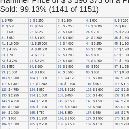
Hammer Price of $ 3 590 375 on a Pr
Sold: 99.13% (1141 of 1151)
1.
$ 750
2.
$ 2 250
3.
$ 1 100
4.
$ 800
5.
$ 3 250
11.
$ 500
12.
$ 550
13.
$ 2 250
14.
$ 3 000
15.
$ 600
21.
$ 600
22.
$ 525
23.
$ 1 600
24.
$ 750
25.
$ 2 25
31.
$ 650
32.
$ 1 000
33.
$ 1 900
34.
$ 1 300
35.
$ 1 60
41.
$ 18 000
42.
$ 25 000
43.
$ 4 000
44.
$ 3 250
45.
$ 1 90
52.
$ 4 875
54.
$ 10 000
55.
$ 2 000
56.
$ 1 300
57.
$ 1 90
63.
$ 700
64.
$ 2 750
65.
$ 1 200
66.
$ 800
67.
$ 1 50
73.
$ 3 750
74.
$ 3 250
75.
$ 1 000
76.
$ 3 250
77.
$ 1 50
83.
$ 550
84.
$ 800
85.
$ 1 800
86.
$ 500
87.
$ 1 25
93.
$ 1 050
94.
$ 1 800
95.
$ 8 500
96.
$ 650
97.
$ 9 50
103.
$ 1 200
104.
$ 1 800
105.
$ 4 125
106.
$ 7 000
107.
$ 5 0
113.
$ 1 300
114.
$ 1 300
115.
$ 1 100
116.
$ 650
117.
$ 1 7
123.
$ 4 750
124.
$ 850
125.
$ 3 250
126.
$ 1 600
127.
$ 1 2
133.
$ 2 250
134.
$ 1 600
135.
$ 450
136.
$ 1 400
137.
$ 1 4
143.
$ 4 750
144.
$ 1 200
145.
$ 2 500
146.
$ 1 500
147.
$ 700
154.
$ 1 900
155.
$ 1 100
156.
$ 11 000
157.
$ 550
158.
$ 1 7
164.
$ 1 000
165.
$ 750
166.
$ 850
167.
$ 650
168.
$ 1 7
174.
$ 800
175.
$ 1 700
176.
$ 1 000
177.
$ 1 500
178.
$ 1 1
184.
$ 1 500
185.
$ 2 250
186.
$ 1 500
187.
$ 1 100
188.
$ 2 0