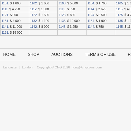
1101.
$ 1 600
1102.
$ 1 000
1103.
$ 5 000
1104.
$ 1 700
1105.
$ 1 
1111.
$ 4 750
1112.
$ 1 500
1113.
$ 550
1114.
$ 2 625
1115.
$ 4 
1121.
$ 900
1122.
$ 1 500
1123.
$ 850
1124.
$ 6 500
1125.
$ 4 
1131.
$ 4 000
1132.
$ 1 100
1133.
$ 12 000
1134.
$ 1 900
1135.
$ 1 
1141.
$ 11 000
1142.
$ 8 000
1143.
$ 3 250
1144.
$ 750
1145.
$ 11
1151.
$ 18 000
HOME
SHOP
AUCTIONS
TERMS OF USE
R
Lancaster
|
London
Copyright © CNG 2026 |
cng@cngcoins.com