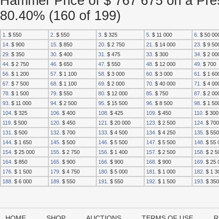
Hammer Price of $ 767 675 on a Pres
80.40% (160 of 199)
1.
$ 550
2.
$ 550
3.
$ 325
5.
$ 11 000
6.
$ 50 00
14.
$ 900
15.
$ 850
20.
$ 2 750
21.
$ 14 000
23.
$ 9 50
29.
$ 350
30.
$ 400
31.
$ 475
33.
$ 300
34.
$ 2 00
44.
$ 2 750
46.
$ 650
47.
$ 550
48.
$ 12 000
49.
$ 700
56.
$ 1 200
57.
$ 1 100
58.
$ 3 000
60.
$ 3 000
61.
$ 1 60
67.
$ 7 500
68.
$ 1 100
69.
$ 2 000
70.
$ 40 000
71.
$ 4 00
78.
$ 1 500
79.
$ 550
80.
$ 12 000
85.
$ 750
87.
$ 2 00
93.
$ 11 000
94.
$ 2 500
95.
$ 15 500
96.
$ 8 500
98.
$ 1 50
104.
$ 325
106.
$ 400
108.
$ 425
109.
$ 450
110.
$ 300
119.
$ 500
120.
$ 450
121.
$ 20 000
123.
$ 2 500
124.
$ 700
131.
$ 500
132.
$ 700
133.
$ 4 500
134.
$ 4 250
135.
$ 550
144.
$ 1 650
145.
$ 500
146.
$ 5 500
147.
$ 5 500
148.
$ 55 
154.
$ 25 000
155.
$ 2 750
156.
$ 1 400
157.
$ 2 500
158.
$ 2 5
164.
$ 850
165.
$ 900
166.
$ 900
168.
$ 900
169.
$ 25 
176.
$ 1 500
179.
$ 4 750
180.
$ 5 000
181.
$ 1 000
182.
$ 1 3
188.
$ 6 000
189.
$ 550
191.
$ 550
192.
$ 1 500
193.
$ 350
HOME
SHOP
AUCTIONS
TERMS OF USE
R