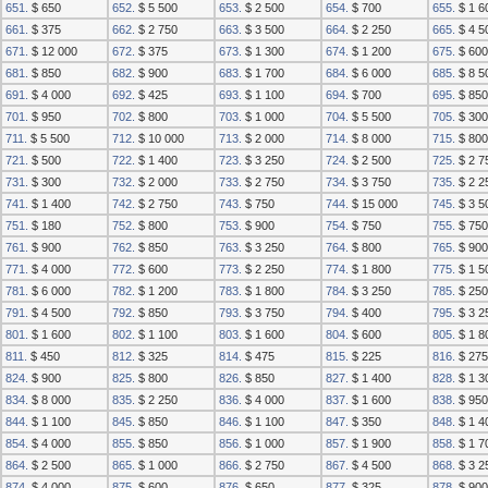
651.
$ 650
652.
$ 5 500
653.
$ 2 500
654.
$ 700
655.
$ 1 6
661.
$ 375
662.
$ 2 750
663.
$ 3 500
664.
$ 2 250
665.
$ 4 5
671.
$ 12 000
672.
$ 375
673.
$ 1 300
674.
$ 1 200
675.
$ 600
681.
$ 850
682.
$ 900
683.
$ 1 700
684.
$ 6 000
685.
$ 8 5
691.
$ 4 000
692.
$ 425
693.
$ 1 100
694.
$ 700
695.
$ 850
701.
$ 950
702.
$ 800
703.
$ 1 000
704.
$ 5 500
705.
$ 300
711.
$ 5 500
712.
$ 10 000
713.
$ 2 000
714.
$ 8 000
715.
$ 800
721.
$ 500
722.
$ 1 400
723.
$ 3 250
724.
$ 2 500
725.
$ 2 7
731.
$ 300
732.
$ 2 000
733.
$ 2 750
734.
$ 3 750
735.
$ 2 2
741.
$ 1 400
742.
$ 2 750
743.
$ 750
744.
$ 15 000
745.
$ 3 5
751.
$ 180
752.
$ 800
753.
$ 900
754.
$ 750
755.
$ 750
761.
$ 900
762.
$ 850
763.
$ 3 250
764.
$ 800
765.
$ 900
771.
$ 4 000
772.
$ 600
773.
$ 2 250
774.
$ 1 800
775.
$ 1 5
781.
$ 6 000
782.
$ 1 200
783.
$ 1 800
784.
$ 3 250
785.
$ 250
791.
$ 4 500
792.
$ 850
793.
$ 3 750
794.
$ 400
795.
$ 3 2
801.
$ 1 600
802.
$ 1 100
803.
$ 1 600
804.
$ 600
805.
$ 1 8
811.
$ 450
812.
$ 325
814.
$ 475
815.
$ 225
816.
$ 275
824.
$ 900
825.
$ 800
826.
$ 850
827.
$ 1 400
828.
$ 1 3
834.
$ 8 000
835.
$ 2 250
836.
$ 4 000
837.
$ 1 600
838.
$ 950
844.
$ 1 100
845.
$ 850
846.
$ 1 100
847.
$ 350
848.
$ 1 4
854.
$ 4 000
855.
$ 850
856.
$ 1 000
857.
$ 1 900
858.
$ 1 7
864.
$ 2 500
865.
$ 1 000
866.
$ 2 750
867.
$ 4 500
868.
$ 3 2
874.
$ 4 000
875.
$ 600
876.
$ 650
877.
$ 325
878.
$ 900