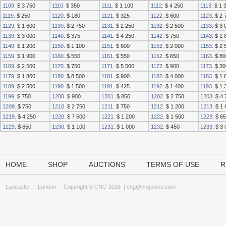
1109.
$ 3 750
1110.
$ 350
1111.
$ 1 100
1112.
$ 4 250
1113.
$ 1 
1119.
$ 250
1120.
$ 180
1121.
$ 325
1122.
$ 600
1123.
$ 2 
1129.
$ 1 600
1130.
$ 2 750
1131.
$ 2 250
1132.
$ 2 500
1133.
$ 3 
1139.
$ 3 000
1140.
$ 375
1141.
$ 4 250
1142.
$ 750
1143.
$ 1 
1149.
$ 1 200
1150.
$ 1 100
1151.
$ 600
1152.
$ 2 000
1153.
$ 2 
1159.
$ 1 900
1160.
$ 550
1161.
$ 550
1162.
$ 650
1163.
$ 80
1169.
$ 2 500
1170.
$ 750
1171.
$ 5 500
1172.
$ 900
1173.
$ 30
1179.
$ 1 800
1180.
$ 8 500
1181.
$ 900
1182.
$ 4 000
1183.
$ 1 
1189.
$ 2 500
1190.
$ 1 500
1191.
$ 425
1192.
$ 1 400
1193.
$ 1 
1199.
$ 750
1200.
$ 900
1201.
$ 850
1202.
$ 2 750
1203.
$ 4 
1209.
$ 750
1210.
$ 2 750
1211.
$ 750
1212.
$ 1 200
1213.
$ 1 
1219.
$ 4 250
1220.
$ 7 500
1221.
$ 1 200
1222.
$ 1 500
1223.
$ 65
1229.
$ 650
1230.
$ 1 100
1231.
$ 1 000
1232.
$ 450
1233.
$ 3 
HOME
SHOP
AUCTIONS
TERMS OF USE
R
Lancaster
|
London
Copyright © CNG 2026 |
cng@cngcoins.com