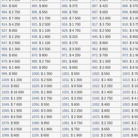
884.
$ 600
885.
$ 800
886.
$ 375
887.
$ 425
888.
$ 375
894.
$ 2 750
895.
$ 550
896.
$ 700
897.
$ 650
898.
$ 850
904.
$ 7 000
905.
$ 1 700
906.
$ 7 500
907.
$ 2 000
908.
$ 1 0
914.
$ 4 250
915.
$ 2 500
916.
$ 1 700
917.
$ 3 750
918.
$ 3 7
927.
$ 650
928.
$ 1 100
929.
$ 4 750
930.
$ 2 500
931.
$ 4 5
937.
$ 2 250
938.
$ 1 800
939.
$ 325
940.
$ 1 900
941.
$ 900
947.
$ 2 500
948.
$ 1 100
950.
$ 170
952.
$ 800
953.
$ 4 5
959.
$ 1 300
960.
$ 5 500
961.
$ 3 000
962.
$ 850
963.
$ 2 5
969.
$ 650
970.
$ 800
971.
$ 4 250
972.
$ 700
973.
$ 1 9
979.
$ 4 500
980.
$ 2 750
981.
$ 600
982.
$ 1 000
983.
$ 1 1
989.
$ 1 900
990.
$ 850
991.
$ 650
992.
$ 2 000
993.
$ 8 5
999.
$ 950
1000.
$ 1 300
1001.
$ 550
1002.
$ 550
1003.
$ 75
1009.
$ 1 200
1010.
$ 2 500
1011.
$ 1 300
1012.
$ 1 400
1013.
$ 1 
1019.
$ 650
1020.
$ 3 000
1021.
$ 9 500
1022.
$ 2 250
1023.
$ 10
1029.
$ 16 000
1030.
$ 1 800
1031.
$ 3 000
1032.
$ 1 400
1033.
$ 1 
1039.
$ 1 200
1040.
$ 2 750
1041.
$ 3 250
1042.
$ 2 750
1043.
$ 4 
1049.
$ 7 000
1050.
$ 550
1051.
$ 600
1052.
$ 400
1053.
$ 80
1059.
$ 1 900
1060.
$ 5 000
1061.
$ 2 250
1062.
$ 600
1063.
$ 75
1069.
$ 6 500
1070.
$ 1 900
1071.
$ 2 500
1072.
$ 850
1073.
$ 95
1079.
$ 900
1080.
$ 850
1081.
$ 4 750
1082.
$ 2 250
1083.
$ 2 
1089.
$ 3 500
1090.
$ 1 800
1091.
$ 750
1092.
$ 650
1093.
$ 2 
1099.
$ 600
1100.
$ 600
1101.
$ 1 900
1102.
$ 2 500
1103.
$ 85