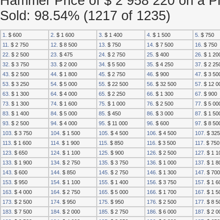
Hammer Price of $ 2 958 220 on a Pr
Sold: 98.54% (1217 of 1235)
1.
$ 600
2.
$ 1 600
3.
$ 1 400
4.
$ 1 500
5.
$ 750
11.
$ 2 750
12.
$ 8 500
13.
$ 750
14.
$ 7 500
16.
$ 750
22.
$ 2 500
23.
$ 475
24.
$ 2 750
25.
$ 400
26.
$ 1 20
32.
$ 3 750
33.
$ 2 000
34.
$ 5 500
35.
$ 4 250
37.
$ 2 25
43.
$ 2 500
44.
$ 1 800
45.
$ 2 750
46.
$ 900
47.
$ 3 50
53.
$ 3 250
54.
$ 5 000
55.
$ 22 500
56.
$ 32 500
57.
$ 12 0
63.
$ 1 300
64.
$ 4 000
65.
$ 2 250
66.
$ 1 300
67.
$ 900
73.
$ 1 300
74.
$ 1 600
75.
$ 1 000
76.
$ 2 500
77.
$ 5 00
83.
$ 1 400
84.
$ 5 000
85.
$ 450
86.
$ 3 000
87.
$ 1 50
93.
$ 2 500
94.
$ 4 000
95.
$ 11 000
96.
$ 600
97.
$ 8 50
103.
$ 3 750
104.
$ 1 500
105.
$ 4 500
106.
$ 4 500
107.
$ 325
113.
$ 1 600
114.
$ 1 900
115.
$ 850
116.
$ 3 500
117.
$ 750
123.
$ 650
124.
$ 1 100
125.
$ 900
126.
$ 2 500
127.
$ 1 1
133.
$ 1 900
134.
$ 2 750
135.
$ 3 750
136.
$ 1 000
137.
$ 1 8
143.
$ 600
144.
$ 850
145.
$ 2 750
146.
$ 1 300
147.
$ 700
153.
$ 950
154.
$ 1 100
155.
$ 1 400
156.
$ 3 750
157.
$ 1 6
163.
$ 4 000
164.
$ 2 750
165.
$ 5 000
166.
$ 1 700
167.
$ 1 5
173.
$ 2 500
174.
$ 950
175.
$ 950
176.
$ 2 500
177.
$ 8 5
183.
$ 7 500
184.
$ 2 000
185.
$ 2 750
186.
$ 6 000
187.
$ 2 0