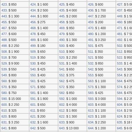
423.
$ 850
424.
$ 1 600
425.
$ 450
426.
$ 600
427.
$ 5 0
433.
$ 500
434.
$ 2 500
435.
$ 4 000
436.
$ 1 700
437.
$ 450
443.
$ 1 300
444.
$ 1 800
445.
$ 2 000
447.
$ 2 250
449.
$ 1 5
455.
$ 550
456.
$ 275
458.
$ 325
459.
$ 200
460.
$ 180
467.
$ 550
468.
$ 1 400
469.
$ 950
470.
$ 1 400
471.
$ 1 6
477.
$ 600
478.
$ 450
479.
$ 500
480.
$ 1 200
481.
$ 7 5
488.
$ 500
489.
$ 1 600
490.
$ 1 300
491.
$ 3 250
492.
$ 1 6
498.
$ 2 250
499.
$ 180
500.
$ 400
501.
$ 475
502.
$ 500
508.
$ 1 900
509.
$ 650
510.
$ 900
511.
$ 350
512.
$ 850
518.
$ 700
519.
$ 350
520.
$ 2 250
521.
$ 550
522.
$ 950
529.
$ 9 000
530.
$ 450
531.
$ 1 400
532.
$ 850
533.
$ 1 4
539.
$ 550
540.
$ 425
541.
$ 650
542.
$ 500
543.
$ 300
549.
$ 800
550.
$ 400
552.
$ 375
553.
$ 600
554.
$ 2 2
560.
$ 300
561.
$ 425
562.
$ 475
563.
$ 1 100
564.
$ 475
570.
$ 350
571.
$ 950
572.
$ 350
573.
$ 1 300
574.
$ 2 2
580.
$ 750
581.
$ 1 400
582.
$ 850
583.
$ 425
584.
$ 475
590.
$ 15 000
591.
$ 1 800
592.
$ 1 000
593.
$ 3 000
594.
$ 2 2
600.
$ 2 250
601.
$ 650
602.
$ 4 000
603.
$ 4 000
604.
$ 5 0
610.
$ 325
611.
$ 650
612.
$ 1 800
613.
$ 1 100
614.
$ 2 5
620.
$ 800
621.
$ 200
622.
$ 1 300
623.
$ 1 100
624.
$ 2 5
631.
$ 3 250
632.
$ 1 600
633.
$ 900
634.
$ 2 250
635.
$ 18 
641.
$ 800
642.
$ 500
643.
$ 13 000
644.
$ 1 200
645.
$ 6 0