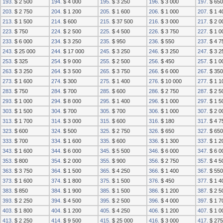
193.
$ 2 500
194.
$ 4 000
195.
$ 3 250
196.
$ 3 000
197.
$ 650
203.
$ 2 750
204.
$ 1 200
205.
$ 1 600
206.
$ 1 000
207.
$ 1 4
213.
$ 1 500
214.
$ 600
215.
$ 37 500
216.
$ 3 000
217.
$ 2 0
223.
$ 750
224.
$ 2 500
225.
$ 4 500
226.
$ 3 750
227.
$ 1 0
233.
$ 6 000
234.
$ 3 250
235.
$ 950
236.
$ 550
237.
$ 4 7
243.
$ 25 000
244.
$ 17 000
245.
$ 3 250
246.
$ 3 250
247.
$ 3 2
253.
$ 325
254.
$ 9 000
255.
$ 2 500
256.
$ 450
257.
$ 1 0
263.
$ 3 250
264.
$ 3 500
265.
$ 3 750
266.
$ 6 000
267.
$ 350
273.
$ 1 600
274.
$ 300
275.
$ 1 400
276.
$ 10 000
277.
$ 1 1
283.
$ 750
284.
$ 700
285.
$ 600
286.
$ 2 750
287.
$ 2 5
293.
$ 1 000
294.
$ 8 000
295.
$ 1 400
296.
$ 1 000
297.
$ 1 5
303.
$ 1 500
304.
$ 700
305.
$ 700
306.
$ 1 000
307.
$ 2 0
313.
$ 1 700
314.
$ 3 000
315.
$ 600
316.
$ 180
317.
$ 4 7
323.
$ 600
324.
$ 500
325.
$ 2 750
326.
$ 650
327.
$ 650
333.
$ 700
334.
$ 1 600
335.
$ 600
336.
$ 1 300
337.
$ 1 2
343.
$ 1 600
344.
$ 6 000
345.
$ 5 500
346.
$ 6 000
347.
$ 6 0
353.
$ 800
354.
$ 2 000
355.
$ 900
356.
$ 2 750
357.
$ 4 5
363.
$ 3 750
364.
$ 1 500
365.
$ 4 250
366.
$ 1 400
367.
$ 550
373.
$ 1 600
374.
$ 1 800
375.
$ 1 500
376.
$ 450
377.
$ 1 4
383.
$ 850
384.
$ 1 900
385.
$ 1 500
386.
$ 1 200
387.
$ 2 5
393.
$ 2 250
394.
$ 4 500
395.
$ 2 500
396.
$ 4 000
397.
$ 1 7
403.
$ 1 800
404.
$ 1 200
405.
$ 4 250
406.
$ 1 200
407.
$ 1 0
413.
$ 2 250
414.
$ 9 500
415.
$ 25 000
416.
$ 3 000
417.
$ 275